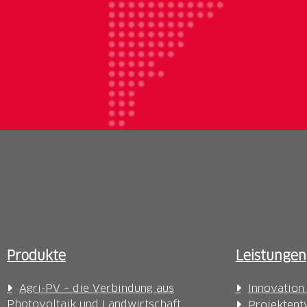
Produkte
Leistungen
Agri-PV – die Verbindung aus
Innovation
Photovoltaik und Landwirtschaft
Projektent