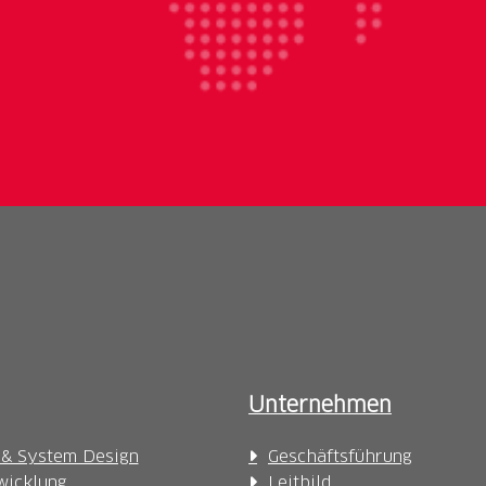
Unternehmen
 & System Design
Geschäftsführung
wicklung
Leitbild