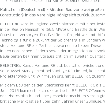
Einachsige Tracker und Batteriespeichersysteme für
Kolitzheim (Deutschland) – Mit dem Bau von zwei großen S
Construction) in das Vereinigte Königreich zurück. Zusa
BELECTRIC wird in England zwei Solarparks mit einer ins
in der Region Hampshire (66,5 MWp) und Eastfields in Wa
Grünstrom versorgen. Das Eastfields-Projekt wird mit bif
Technologie für die Zukunft der Solarenergie in Ländern 
stolz, Vantage RE als Partner gewonnen zu haben. Diese b
in den nordischen Ländern sowie der Integration von Spei
Bauarbeiten beginnen voraussichtlich im zweiten Quartal 
BELECTRICs Kunde Vantage RE Ltd. besitzt, entwickelt und 
Solar Asset Management bei Vantage RE Limited, kommentie
Projektentwicklung. Wir freuen uns, mit BELECTRIC zusamm
Mit dem Bau der beiden Solarparks kehrt BELECTRIC als E
Jahr 2015 kümmerte sich das britische BELECTRIC-Team we
der Photovoltaik- und Energiespeichermarkt im Vereinigte
britische Markt ist seit über zehn Jahren unser Zuhause. 