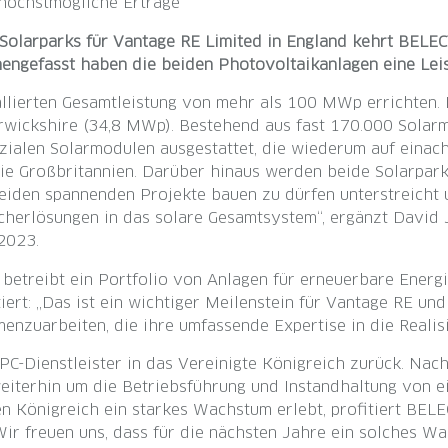
 höchstmögliche Erträge
olarparks für Vantage RE Limited in England kehrt BELECT
mmengefasst haben die beiden Photovoltaikanlagen eine L
tallierten Gesamtleistung von mehr als 100 MWp errichten
rwickshire (34,8 MWp). Bestehend aus fast 170.000 Solar
azialen Solarmodulen ausgestattet, die wiederum auf einac
wie Großbritannien. Darüber hinaus werden beide Solarpark
eiden spannenden Projekte bauen zu dürfen unterstreicht u
cherlösungen in das solare Gesamtsystem“, ergänzt David 
2023.
betreibt ein Portfolio von Anlagen für erneuerbare Energi
rt: „Das ist ein wichtiger Meilenstein für Vantage RE und
enzuarbeiten, die ihre umfassende Expertise in die Realis
PC-Dienstleister in das Vereinigte Königreich zurück. N
iterhin um die Betriebsführung und Instandhaltung von ei
n Königreich ein starkes Wachstum erlebt, profitiert BEL
Wir freuen uns, dass für die nächsten Jahre ein solches Wa