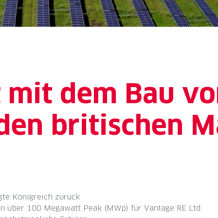
t mit dem Bau v
 den britischen 
gte Königreich zurück
on über 100 Megawatt Peak (MWp) für Vantage RE Ltd.