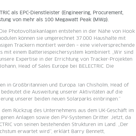
RIC als EPC-Dienstleister (Engineering, Procurement,
eistung von mehr als 100 Megawatt Peak (MWp).
. Die Photovoltaikanlagen entstehen in der Nähe von Hook
modulen können sie umgerechnet 37.000 Haushalte mit
hsigen Trackern montiert werden – eine vielversprechende
s mit einem Batteriespeichersystem kombiniert. „Wir sind
nsere Expertise in der Errichtung von Tracker-Projekten
Johann, Head of Sales Europe bei BELECTRIC. Die
en in Großbritannien und Europa. Ian Chisholm, Head of
 bedeutet die Ausweitung unserer Aktivitäten auf die
ierung unserer beiden neuen Solarparks einbringen.“
ach dem Rückzug des Unternehmens aus dem UK-Geschäft im
genen Anlagen sowie den PV-Systemen Dritter. Jetzt, da
ECTRIC von seinen bestehenden Strukturen im Land. „Der
chstum erwartet wird“, erklärt Barry Bennett,