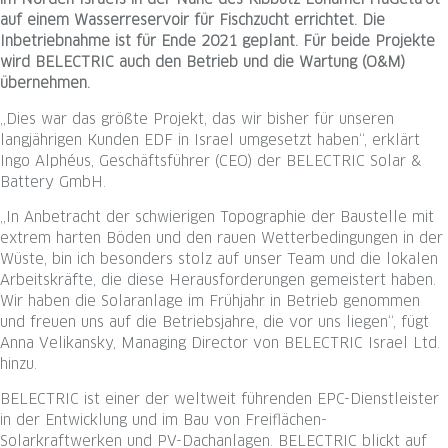
im Norden Israels in der Nähe des Kibbutz Lohamei HaGeta’ot
auf einem Wasserreservoir für Fischzucht errichtet. Die
Inbetriebnahme ist für Ende 2021 geplant. Für beide Projekte
wird BELECTRIC auch den Betrieb und die Wartung (O&M)
übernehmen.
„Dies war das größte Projekt, das wir bisher für unseren
langjährigen Kunden EDF in Israel umgesetzt haben“, erklärt
Ingo Alphéus, Geschäftsführer (CEO) der BELECTRIC Solar &
Battery GmbH.
„In Anbetracht der schwierigen Topographie der Baustelle mit
extrem harten Böden und den rauen Wetterbedingungen in der
Wüste, bin ich besonders stolz auf unser Team und die lokalen
Arbeitskräfte, die diese Herausforderungen gemeistert haben.
Wir haben die Solaranlage im Frühjahr in Betrieb genommen
und freuen uns auf die Betriebsjahre, die vor uns liegen“, fügt
Anna Velikansky, Managing Director von BELECTRIC Israel Ltd.
hinzu.
BELECTRIC ist einer der weltweit führenden EPC-Dienstleister
in der Entwicklung und im Bau von Freiflächen-
Solarkraftwerken und PV-Dachanlagen. BELECTRIC blickt auf