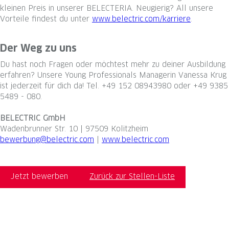
kleinen Preis in unserer BELECTERIA. Neugierig? All unsere
Vorteile findest du unter
www.belectric.com/karriere
.
#belectric #eleviongroup #LI-DNI #Kolitzheim #solarenergy
Der Weg zu uns
Du hast noch Fragen oder möchtest mehr zu deiner Ausbildung
erfahren? Unsere Young Professionals Managerin Vanessa Krug
ist jederzeit für dich da! Tel. +49 152 08943980 oder +49 9385
5489 - 080.
BELECTRIC GmbH
Wadenbrunner Str. 10 | 97509 Kolitzheim
bewerbung@belectric.com
|
www.belectric.com
Jetzt bewerben
Zurück zur Stellen-Liste