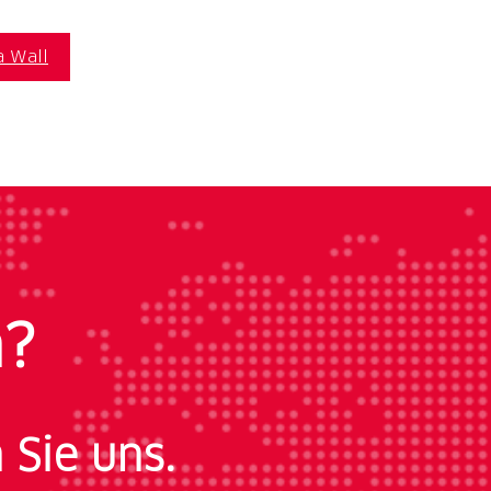
a Wall
n?
 Sie uns.